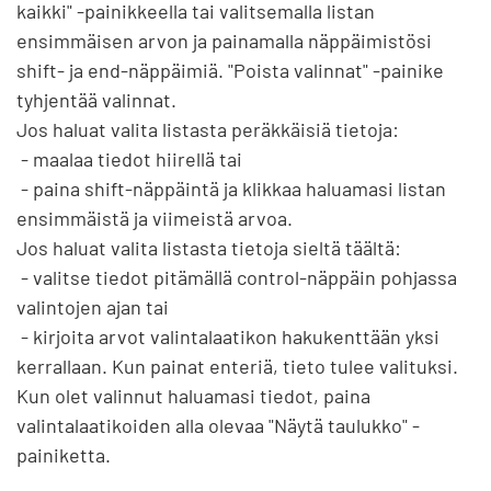
kaikki" -painikkeella tai valitsemalla listan 
ensimmäisen arvon ja painamalla näppäimistösi 
shift- ja end-näppäimiä. "Poista valinnat" -painike 
tyhjentää valinnat.

Jos haluat valita listasta peräkkäisiä tietoja:

 - maalaa tiedot hiirellä tai

 - paina shift-näppäintä ja klikkaa haluamasi listan 
ensimmäistä ja viimeistä arvoa.

Jos haluat valita listasta tietoja sieltä täältä:

 - valitse tiedot pitämällä control-näppäin pohjassa 
valintojen ajan tai

 - kirjoita arvot valintalaatikon hakukenttään yksi 
kerrallaan. Kun painat enteriä, tieto tulee valituksi.

Kun olet valinnut haluamasi tiedot, paina 
valintalaatikoiden alla olevaa "Näytä taulukko" -
painiketta.
