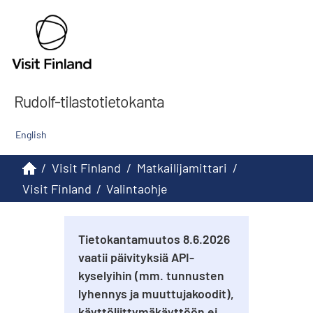
Rudolf-tilastotietokanta
English
/
Visit Finland
/
Matkailijamittari
/
Visit Finland
/
Valintaohje
Tietokantamuutos 8.6.2026
vaatii päivityksiä API-
kyselyihin (mm. tunnusten
lyhennys ja muuttujakoodit),
käyttöliittymäkäyttöön ei