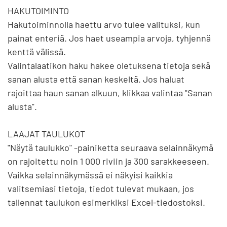
HAKUTOIMINTO

Hakutoiminnolla haettu arvo tulee valituksi, kun 
painat enteriä. Jos haet useampia arvoja, tyhjennä 
kenttä välissä.

Valintalaatikon haku hakee oletuksena tietoja sekä 
sanan alusta että sanan keskeltä. Jos haluat 
rajoittaa haun sanan alkuun, klikkaa valintaa "Sanan 
alusta".

LAAJAT TAULUKOT

"Näytä taulukko" -painiketta seuraava selainnäkymä 
on rajoitettu noin 1 000 riviin ja 300 sarakkeeseen. 
Vaikka selainnäkymässä ei näkyisi kaikkia 
valitsemiasi tietoja, tiedot tulevat mukaan, jos 
tallennat taulukon esimerkiksi Excel-tiedostoksi.
