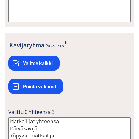
Kävijäryhmä
Pakollinen
Valittu
0
Yhteensä
3