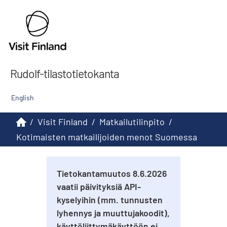
Rudolf-tilastotietokanta
English
/
Visit Finland
/
Matkailutilinpito
/
Kotimaisten matkailijoiden menot Suomessa
Tietokantamuutos 8.6.2026
vaatii päivityksiä API-
kyselyihin (mm. tunnusten
lyhennys ja muuttujakoodit),
käyttöliittymäkäyttöön ei