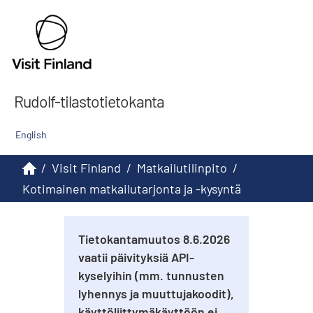
Rudolf-tilastotietokanta
English
/
Visit Finland
/
Matkailutilinpito
/
Kotimainen matkailutarjonta ja -kysyntä
Tietokantamuutos 8.6.2026
vaatii päivityksiä API-
kyselyihin (mm. tunnusten
lyhennys ja muuttujakoodit),
käyttöliittymäkäyttöön ei