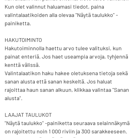
Kun olet valinnut haluamasi tiedot, paina 
valintalaatikoiden alla olevaa "Näytä taulukko" -
painiketta.

HAKUTOIMINTO

Hakutoiminnolla haettu arvo tulee valituksi, kun 
painat enteriä. Jos haet useampia arvoja, tyhjennä 
kenttä välissä.

Valintalaatikon haku hakee oletuksena tietoja sekä 
sanan alusta että sanan keskeltä. Jos haluat 
rajoittaa haun sanan alkuun, klikkaa valintaa "Sanan 
alusta".

LAAJAT TAULUKOT

"Näytä taulukko" -painiketta seuraava selainnäkymä 
on rajoitettu noin 1 000 riviin ja 300 sarakkeeseen. 