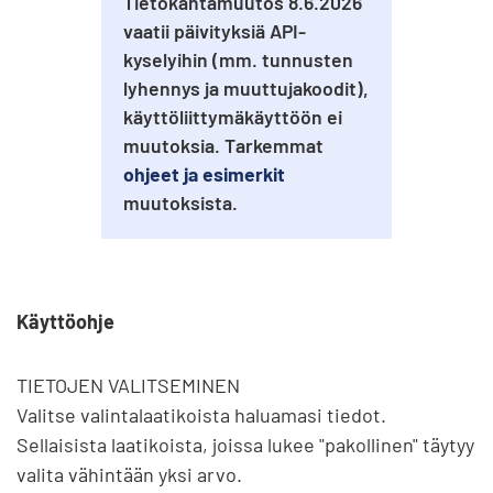
Tietokantamuutos 8.6.2026
vaatii päivityksiä API-
kyselyihin (mm. tunnusten
lyhennys ja muuttujakoodit),
käyttöliittymäkäyttöön ei
muutoksia. Tarkemmat
ohjeet ja esimerkit
muutoksista.
Käyttöohje
TIETOJEN VALITSEMINEN

Valitse valintalaatikoista haluamasi tiedot. 
Sellaisista laatikoista, joissa lukee "pakollinen" täytyy 
valita vähintään yksi arvo.
