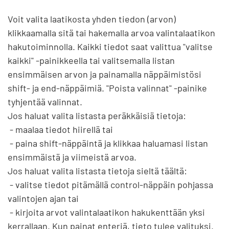
Voit valita laatikosta yhden tiedon (arvon) 
klikkaamalla sitä tai hakemalla arvoa valintalaatikon 
hakutoiminnolla. Kaikki tiedot saat valittua "valitse 
kaikki" -painikkeella tai valitsemalla listan 
ensimmäisen arvon ja painamalla näppäimistösi 
shift- ja end-näppäimiä. "Poista valinnat" -painike 
tyhjentää valinnat.

Jos haluat valita listasta peräkkäisiä tietoja:

 - maalaa tiedot hiirellä tai

 - paina shift-näppäintä ja klikkaa haluamasi listan 
ensimmäistä ja viimeistä arvoa.

Jos haluat valita listasta tietoja sieltä täältä:

 - valitse tiedot pitämällä control-näppäin pohjassa 
valintojen ajan tai

 - kirjoita arvot valintalaatikon hakukenttään yksi 
kerrallaan. Kun painat enteriä, tieto tulee valituksi.
