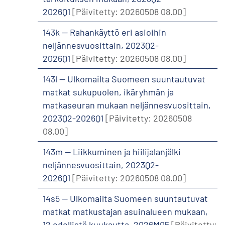
2026Q1
[Päivitetty: 20260508 08.00]
143k -- Rahankäyttö eri asioihin
neljännesvuosittain, 2023Q2-
2026Q1
[Päivitetty: 20260508 08.00]
143l -- Ulkomailta Suomeen suuntautuvat
matkat sukupuolen, ikäryhmän ja
matkaseuran mukaan neljännesvuosittain,
2023Q2-2026Q1
[Päivitetty: 20260508
08.00]
143m -- Liikkuminen ja hiilijalanjälki
neljännesvuosittain, 2023Q2-
2026Q1
[Päivitetty: 20260508 08.00]
14s5 -- Ulkomailta Suomeen suuntautuvat
matkat matkustajan asuinalueen mukaan,
12 edellistä kuukautta, 2026M05
[Päivitetty: