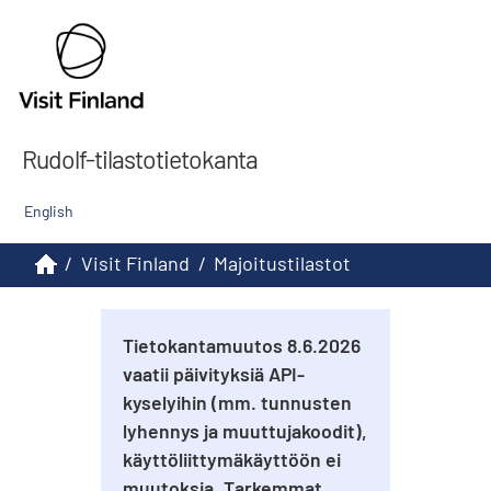
Rudolf-tilastotietokanta
English
/
Visit Finland
/
Majoitustilastot
Tietokantamuutos 8.6.2026
vaatii päivityksiä API-
kyselyihin (mm. tunnusten
lyhennys ja muuttujakoodit),
käyttöliittymäkäyttöön ei
muutoksia. Tarkemmat