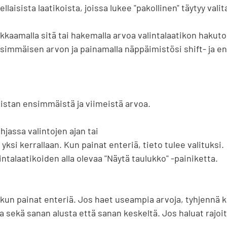
llaisista laatikoista, joissa lukee "pakollinen" täytyy valit
ikkaamalla sitä tai hakemalla arvoa valintalaatikon hakutoim
 ensimmäisen arvon ja painamalla näppäimistösi shift- ja en
ntalaatikoiden alla olevaa "Näytä taulukko" -painiketta.

kun painat enteriä. Jos haet useampia arvoja, tyhjennä ke
 sekä sanan alusta että sanan keskeltä. Jos haluat rajoit