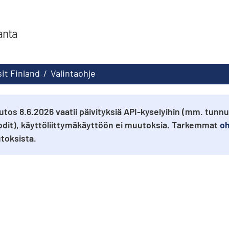
anta
sit Finland
/
Valintaohje
tos 8.6.2026 vaatii päivityksiä API-kyselyihin (mm. tunn
odit), käyttöliittymäkäyttöön ei muutoksia. Tarkemmat
oh
oksista.