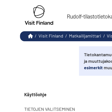
Rudolf-tilastotietok
/
Visit Finland
/
Matkailijamittari
/
Vi
Tietokantamuu
ja muuttujako
esimerkit
muut
Käyttöohje
TIETOJEN VALITSEMINEN
