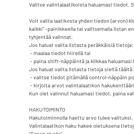
Valitse valintalaatikoista haluamasi tiedot. Se
Voit valita laatikosta yhden tiedon (arvon) kl
kaikki" -painikkeella tai valitsemalla listan
tyhjentää valinnat.

Jos haluat valita listasta peräkkäisiä tietoja:

 - maalaa tiedot hiirellä tai

 - paina shift-näppäintä ja klikkaa haluamasi listan ensimmäistä ja viimeistä arvoa.

Jos haluat valita listasta tietoja sieltä täältä:

 - valitse tiedot pitämällä control-näppäin pohjassa valintojen ajan tai

 - kirjoita arvot valintalaatikon hakukenttään yksi kerrallaan. Kun painat enteriä, tieto tulee valituksi.

Kun olet valinnut haluamasi tiedot, paina vali
HAKUTOIMINTO

Hakutoiminnolla haettu arvo tulee valituksi, 
Valintalaatikon haku hakee oletuksena tietoja
"Sanan alusta".
