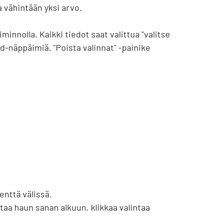
a vähintään yksi arvo.

innolla. Kaikki tiedot saat valittua "valitse 
d-näppäimiä. "Poista valinnat" -painike 
nttä välissä.

taa haun sanan alkuun, klikkaa valintaa 