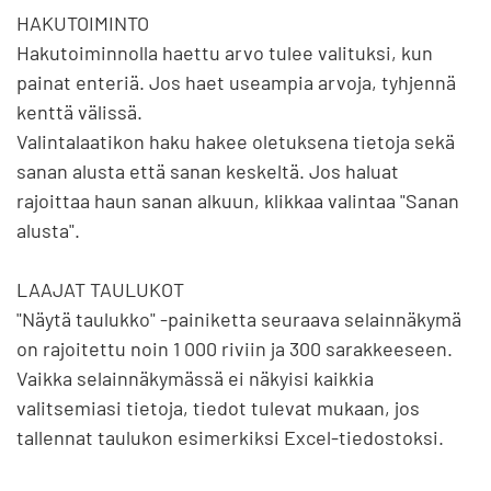
HAKUTOIMINTO

Hakutoiminnolla haettu arvo tulee valituksi, kun 
painat enteriä. Jos haet useampia arvoja, tyhjennä 
kenttä välissä.

Valintalaatikon haku hakee oletuksena tietoja sekä 
sanan alusta että sanan keskeltä. Jos haluat 
rajoittaa haun sanan alkuun, klikkaa valintaa "Sanan 
alusta".

LAAJAT TAULUKOT

"Näytä taulukko" -painiketta seuraava selainnäkymä 
on rajoitettu noin 1 000 riviin ja 300 sarakkeeseen. 
Vaikka selainnäkymässä ei näkyisi kaikkia 
valitsemiasi tietoja, tiedot tulevat mukaan, jos 
tallennat taulukon esimerkiksi Excel-tiedostoksi.
