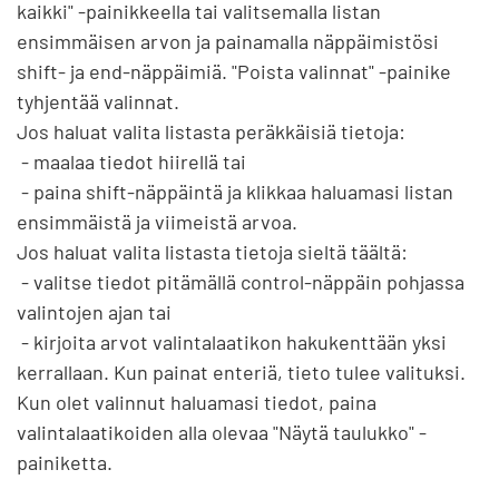
kaikki" -painikkeella tai valitsemalla listan 
ensimmäisen arvon ja painamalla näppäimistösi 
shift- ja end-näppäimiä. "Poista valinnat" -painike 
tyhjentää valinnat.

Jos haluat valita listasta peräkkäisiä tietoja:

 - maalaa tiedot hiirellä tai

 - paina shift-näppäintä ja klikkaa haluamasi listan 
ensimmäistä ja viimeistä arvoa.

Jos haluat valita listasta tietoja sieltä täältä:

 - valitse tiedot pitämällä control-näppäin pohjassa 
valintojen ajan tai

 - kirjoita arvot valintalaatikon hakukenttään yksi 
kerrallaan. Kun painat enteriä, tieto tulee valituksi.

Kun olet valinnut haluamasi tiedot, paina 
valintalaatikoiden alla olevaa "Näytä taulukko" -
painiketta.
