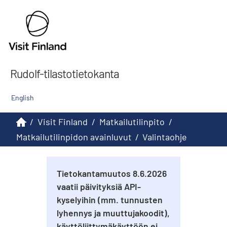
Rudolf-tilastotietokanta
English
/
Visit Finland
/
Matkailutilinpito
/
Matkailutilinpidon avainluvut
/
Valintaohje
Tietokantamuutos 8.6.2026
vaatii päivityksiä API-
kyselyihin (mm. tunnusten
lyhennys ja muuttujakoodit),
käyttöliittymäkäyttöön ei