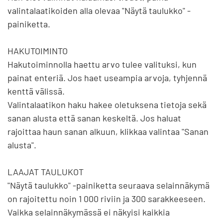
valintalaatikoiden alla olevaa "Näytä taulukko" -
painiketta.

HAKUTOIMINTO

Hakutoiminnolla haettu arvo tulee valituksi, kun 
painat enteriä. Jos haet useampia arvoja, tyhjennä 
kenttä välissä.

Valintalaatikon haku hakee oletuksena tietoja sekä 
sanan alusta että sanan keskeltä. Jos haluat 
rajoittaa haun sanan alkuun, klikkaa valintaa "Sanan 
alusta".

LAAJAT TAULUKOT

"Näytä taulukko" -painiketta seuraava selainnäkymä 
on rajoitettu noin 1 000 riviin ja 300 sarakkeeseen. 
Vaikka selainnäkymässä ei näkyisi kaikkia 