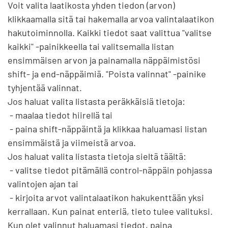
Voit valita laatikosta yhden tiedon (arvon) 
klikkaamalla sitä tai hakemalla arvoa valintalaatikon 
hakutoiminnolla. Kaikki tiedot saat valittua "valitse 
kaikki" -painikkeella tai valitsemalla listan 
ensimmäisen arvon ja painamalla näppäimistösi 
shift- ja end-näppäimiä. "Poista valinnat" -painike 
tyhjentää valinnat.

Jos haluat valita listasta peräkkäisiä tietoja:

 - maalaa tiedot hiirellä tai

 - paina shift-näppäintä ja klikkaa haluamasi listan 
ensimmäistä ja viimeistä arvoa.

Jos haluat valita listasta tietoja sieltä täältä:

 - valitse tiedot pitämällä control-näppäin pohjassa 
valintojen ajan tai

 - kirjoita arvot valintalaatikon hakukenttään yksi 
kerrallaan. Kun painat enteriä, tieto tulee valituksi.

Kun olet valinnut haluamasi tiedot, paina 