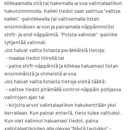
klikkaamalla sitä tai hakemalla arvoa valintalaatikon 
hakutoiminnolla. Kaikki tiedot saat valittua "valitse 
kaikki" -painikkeella tai valitsemalla listan 
ensimmäisen arvon ja painamalla näppäimistösi 
shift- ja end-näppäimiä. "Poista valinnat" -painike 
tyhjentää valinnat.

Jos haluat valita listasta peräkkäisiä tietoja:

 - maalaa tiedot hiirellä tai

 - paina shift-näppäintä ja klikkaa haluamasi listan 
ensimmäistä ja viimeistä arvoa.

Jos haluat valita listasta tietoja sieltä täältä:

 - valitse tiedot pitämällä control-näppäin pohjassa 
valintojen ajan tai

 - kirjoita arvot valintalaatikon hakukenttään yksi 
kerrallaan. Kun painat enteriä, tieto tulee valituksi.

Kun olet valinnut haluamasi tiedot, paina 
valintalaatikoiden alla olevaa "Näytä taulukko" -