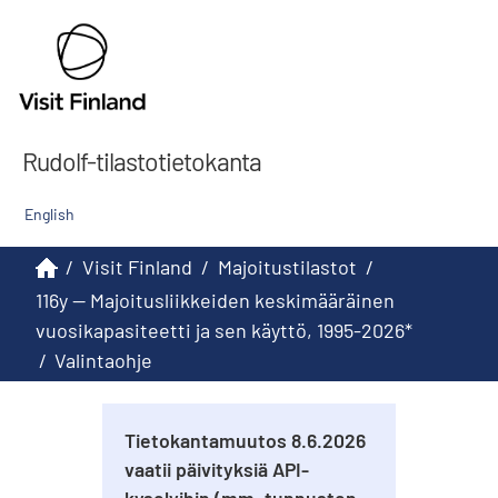
Rudolf-tilastotietokanta
English
/
Visit Finland
/
Majoitustilastot
/
116y -- Majoitusliikkeiden keskimääräinen
vuosikapasiteetti ja sen käyttö, 1995-2026*
/
Valintaohje
Tietokantamuutos 8.6.2026
vaatii päivityksiä API-