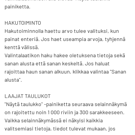
painiketta.

HAKUTOIMINTO

Hakutoiminnolla haettu arvo tulee valituksi, kun 
painat enteriä. Jos haet useampia arvoja, tyhjennä 
kenttä välissä.

Valintalaatikon haku hakee oletuksena tietoja sekä 
sanan alusta että sanan keskeltä. Jos haluat 
rajoittaa haun sanan alkuun, klikkaa valintaa "Sanan 
alusta".

LAAJAT TAULUKOT

"Näytä taulukko" -painiketta seuraava selainnäkymä 
on rajoitettu noin 1 000 riviin ja 300 sarakkeeseen. 
Vaikka selainnäkymässä ei näkyisi kaikkia 
valitsemiasi tietoja, tiedot tulevat mukaan, jos 