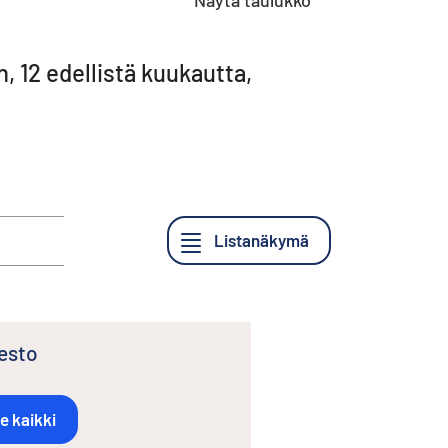
Näytä taulukko
 12 edellistä kuukautta,
kesto