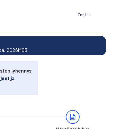
English
tta, 2026M05
usten lyhennys
jeet ja