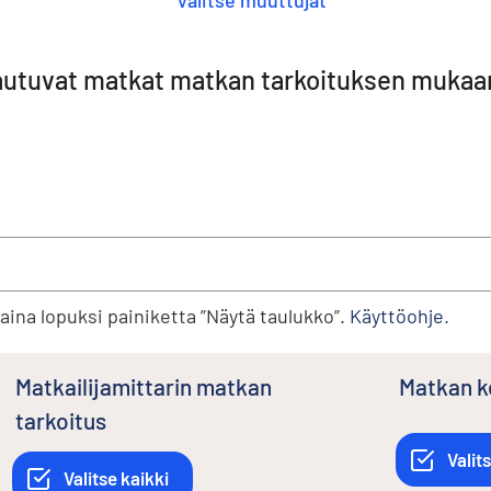
Valitse muuttujat
autuvat matkat matkan tarkoituksen mukaan,
Paina lopuksi painiketta ”Näytä taulukko”.
Käyttöohje.
Matkailijamittarin matkan
Matkan 
tarkoitus