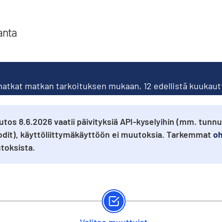
anta
matkat matkan tarkoituksen mukaan, 12 edellistä kuukau
tos 8.6.2026 vaatii päivityksiä API-kyselyihin (mm. tunn
odit), käyttöliittymäkäyttöön ei muutoksia. Tarkemmat
oh
oksista.