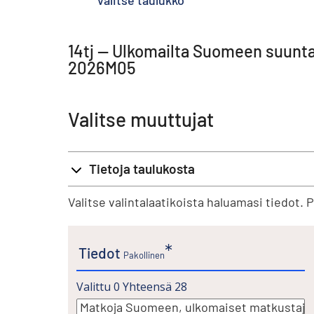
Valitse taulukko
14tj -- Ulkomailta Suomeen suunt
2026M05
Valitse muuttujat
Tietoja taulukosta
Valitse valintalaatikoista haluamasi tiedot. 
Tiedot
Pakollinen
Valittu
0
Yhteensä
28