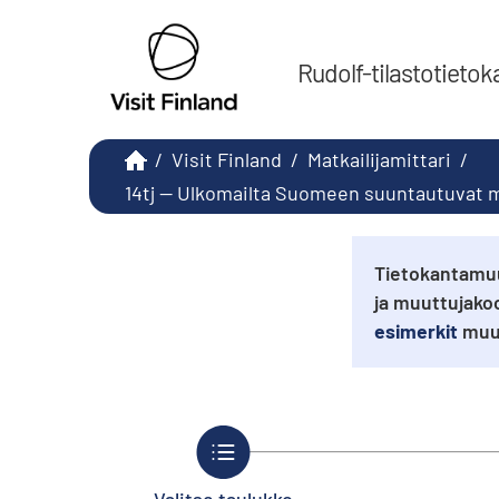
Rudolf-tilastotietok
/
Visit Finland
/
Matkailijamittari
/
14tj -- Ulkomailta Suomeen suuntautuvat 
Tietokantamuu
ja muuttujako
esimerkit
muut