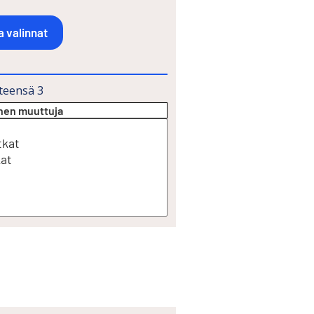
teensä
3
inen muuttuja