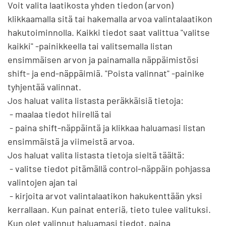
Voit valita laatikosta yhden tiedon (arvon) 
klikkaamalla sitä tai hakemalla arvoa valintalaatikon 
hakutoiminnolla. Kaikki tiedot saat valittua "valitse 
kaikki" -painikkeella tai valitsemalla listan 
ensimmäisen arvon ja painamalla näppäimistösi 
shift- ja end-näppäimiä. "Poista valinnat" -painike 
tyhjentää valinnat.

Jos haluat valita listasta peräkkäisiä tietoja:

 - maalaa tiedot hiirellä tai

 - paina shift-näppäintä ja klikkaa haluamasi listan 
ensimmäistä ja viimeistä arvoa.

Jos haluat valita listasta tietoja sieltä täältä:

 - valitse tiedot pitämällä control-näppäin pohjassa 
valintojen ajan tai

 - kirjoita arvot valintalaatikon hakukenttään yksi 
kerrallaan. Kun painat enteriä, tieto tulee valituksi.

Kun olet valinnut haluamasi tiedot, paina 