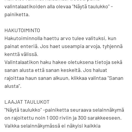
valintalaatikoiden alla olevaa "Näytä taulukko" -
painiketta.

HAKUTOIMINTO

Hakutoiminnolla haettu arvo tulee valituksi, kun 
painat enteriä. Jos haet useampia arvoja, tyhjennä 
kenttä välissä.

Valintalaatikon haku hakee oletuksena tietoja sekä 
sanan alusta että sanan keskeltä. Jos haluat 
rajoittaa haun sanan alkuun, klikkaa valintaa "Sanan 
alusta".

LAAJAT TAULUKOT

"Näytä taulukko" -painiketta seuraava selainnäkymä 
on rajoitettu noin 1 000 riviin ja 300 sarakkeeseen. 
Vaikka selainnäkymässä ei näkyisi kaikkia 