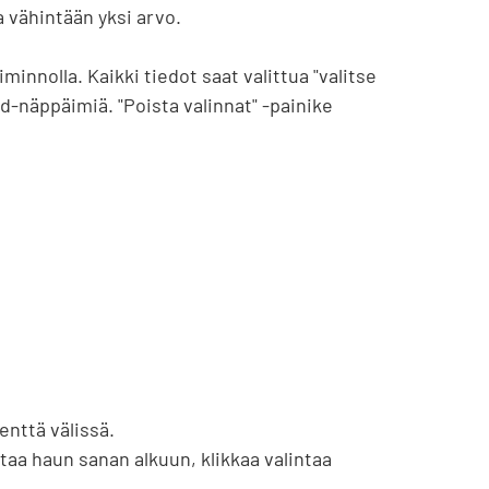
a vähintään yksi arvo.

innolla. Kaikki tiedot saat valittua "valitse 
d-näppäimiä. "Poista valinnat" -painike 
nttä välissä.

taa haun sanan alkuun, klikkaa valintaa 