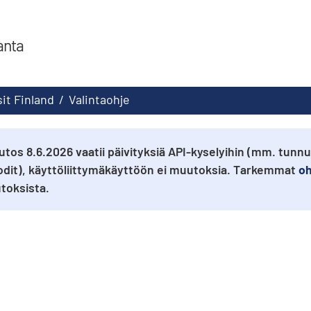
anta
sit Finland
/
Valintaohje
tos 8.6.2026 vaatii päivityksiä API-kyselyihin (mm. tunn
odit), käyttöliittymäkäyttöön ei muutoksia. Tarkemmat
oh
oksista.