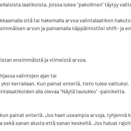
llaisista laatikoista, joissa lukee "pakollinen" täytyy valit
ikkaamalla sitä tai hakemalla arvoa valintalaatikon hakutoim
 ensimmäisen arvon ja painamalla näppäimistösi shift- ja en
ntalaatikoiden alla olevaa "Näytä taulukko" -painiketta.

kun painat enteriä. Jos haet useampia arvoja, tyhjennä ke
 sekä sanan alusta että sanan keskeltä. Jos haluat rajoit