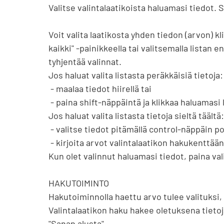
Valitse valintalaatikoista haluamasi tiedot. Se
Voit valita laatikosta yhden tiedon (arvon) kl
kaikki" -painikkeella tai valitsemalla listan
tyhjentää valinnat.

Jos haluat valita listasta peräkkäisiä tietoja:

 - maalaa tiedot hiirellä tai

 - paina shift-näppäintä ja klikkaa haluamasi listan ensimmäistä ja viimeistä arvoa.

Jos haluat valita listasta tietoja sieltä täältä:

 - valitse tiedot pitämällä control-näppäin pohjassa valintojen ajan tai

 - kirjoita arvot valintalaatikon hakukenttään yksi kerrallaan. Kun painat enteriä, tieto tulee valituksi.

Kun olet valinnut haluamasi tiedot, paina vali
HAKUTOIMINTO

Hakutoiminnolla haettu arvo tulee valituksi, 
Valintalaatikon haku hakee oletuksena tietoja
"Sanan alusta".
