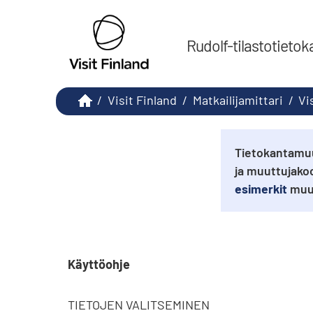
Rudolf-tilastotietok
/
Visit Finland
/
Matkailijamittari
/
Vi
Tietokantamuu
ja muuttujako
esimerkit
muut
Käyttöohje
TIETOJEN VALITSEMINEN
